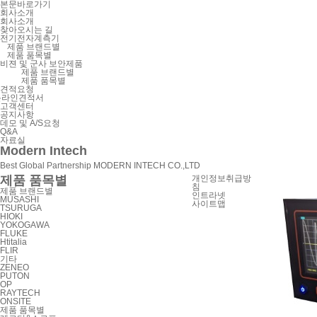
본문바로가기
회사소개
회사소개
찾아오시는 길
전기전자계측기
제품 브랜드별
제품 품목별
비젼 및 군사 보안제품
제품 브랜드별
제품 품목별
견적요청
온라인견적서
고객센터
공지사항
데모 및 A/S요청
Q&A
자료실
Modern Intech
Best Global Partnership MODERN INTECH CO.,LTD
제품 품목별
개인정보취급방
침
제품 브랜드별
인트라넷
MUSASHI
사이트맵
TSURUGA
HIOKI
YOKOGAWA
FLUKE
Htitalia
FLIR
기타
ZENEO
PUTON
OP
RAYTECH
ONSITE
제품 품목별