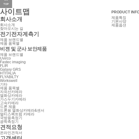
사이트맵
PRODUCT INFO
제품특징
회사소개
기본사양
회사소개
제품옵션
찾아오시는 길
전기전자계측기
제품 브랜드별
제품 품목별
비젼 및 군사 보안제품
제품 브랜드별
Uvirco
Fastec imaging
FLIR
Galaxy GRS
HTITALIA
FLYABILTY
Workswell
기타
제품 품목별
자외선카메라
열화상카메라
가스누기카메라
고속카메라
드론 제품
드론용 열화상카메라&센서
멀티스펙트럼 카메라
국방용측정기
광학측정기
견적요청
온라인견적서
고객센터