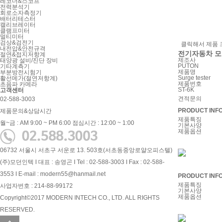
레코더&스코프
전력분석기
회로소자측정기
배터리테스터
캘리브레이터
클램프미터
멀티미터
검상&검전기
클릭해서 제품 
내전압&안전규격
전기자동차 모
절연&접지저항계
제조사
태양광 설비/진단 장비
PUTON
기타계측기
제품명
부분방전시험기
Surge tester
활선메가(절연저항계)
제품번호
초음파 카메라
ST-6K
고객센터
견적문의
02-588-3003
PRODUCT INFO
제품문의&상담시간
제품특징
월~금 : AM 9:00 ~ PM 6:00
점심시간 : 12:00 ~ 1:00
기본사양
제품옵션
06732 서울시 서초구 서운로 13. 503호(서초동중앙로얄오피스텔)
(주)모던인텍 I 대표 : 송영곤 I Tel : 02-588-3003 I Fax : 02-588-
3553 I E-mail : modern55@hanmail.net
PRODUCT INFO
제품특징
사업자번호 : 214-88-99172
기본사양
제품옵션
Copyright©2017 MODERN INTECH CO., LTD. ALL RIGHTS
RESERVED.